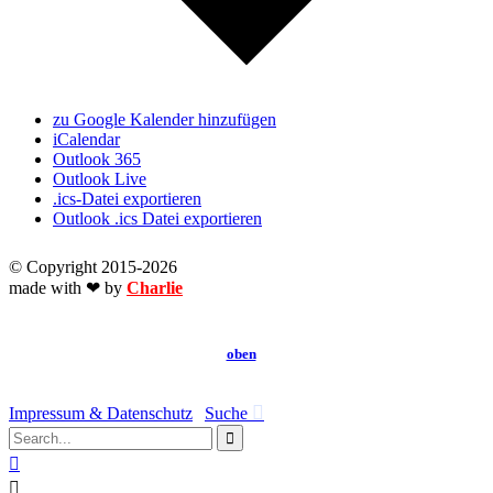
zu Google Kalender hinzufügen
iCalendar
Outlook 365
Outlook Live
.ics-Datei exportieren
Outlook .ics Datei exportieren
© Copyright 2015
-2026
made with ❤ by
Charlie
oben
↑

Impressum & Datenschutz
|
Suche


