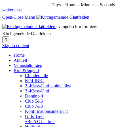
nächste Veranstaltung in:
–
Days
–
Hours
–
Minutes
–
Seconds
weiter lesen
Open/Close Menu
evangelisch-reformierte
Kirchgemeinde Glattfelden

Skip to content
Home
Aktuell
Veranstaltungen
Kind&Jugend
Chinderchile
KOLIBRI
2.-Klass-Unti «minichile»
3.-Klass-Unti
Domino 4
Club 5&6
Club 7&8
Konfirmationsunterricht
Girls-Treff
«Be-YOU-tiful»
HotSpot