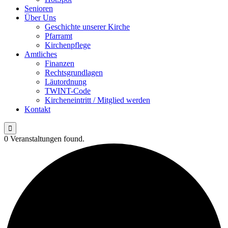
Senioren
Über Uns
Geschichte unserer Kirche
Pfarramt
Kirchenpflege
Amtliches
Finanzen
Rechtsgrundlagen
Läutordnung
TWINT-Code
Kircheneintritt / Mitglied werden
Kontakt

0 Veranstaltungen found.