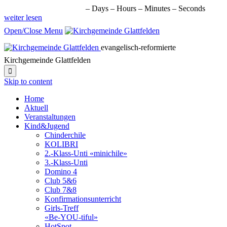
nächste Veranstaltung in:
–
Days
–
Hours
–
Minutes
–
Seconds
weiter lesen
Open/Close Menu
evangelisch-reformierte
Kirchgemeinde Glattfelden

Skip to content
Home
Aktuell
Veranstaltungen
Kind&Jugend
Chinderchile
KOLIBRI
2.-Klass-Unti «minichile»
3.-Klass-Unti
Domino 4
Club 5&6
Club 7&8
Konfirmationsunterricht
Girls-Treff
«Be-YOU-tiful»
HotSpot