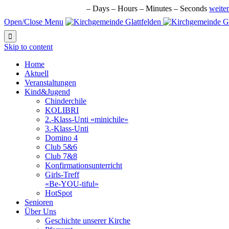
nächste Veranstaltung in:
–
Days
–
Hours
–
Minutes
–
Seconds
weiter
Open/Close Menu

Skip to content
Home
Aktuell
Veranstaltungen
Kind&Jugend
Chinderchile
KOLIBRI
2.-Klass-Unti «minichile»
3.-Klass-Unti
Domino 4
Club 5&6
Club 7&8
Konfirmationsunterricht
Girls-Treff
«Be-YOU-tiful»
HotSpot
Senioren
Über Uns
Geschichte unserer Kirche