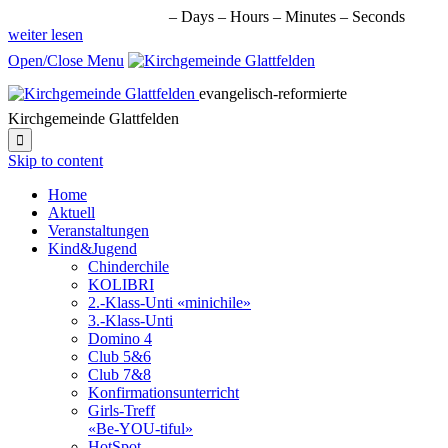
nächste Veranstaltung in:
–
Days
–
Hours
–
Minutes
–
Seconds
weiter lesen
Open/Close Menu
evangelisch-reformierte
Kirchgemeinde Glattfelden

Skip to content
Home
Aktuell
Veranstaltungen
Kind&Jugend
Chinderchile
KOLIBRI
2.-Klass-Unti «minichile»
3.-Klass-Unti
Domino 4
Club 5&6
Club 7&8
Konfirmationsunterricht
Girls-Treff
«Be-YOU-tiful»
HotSpot