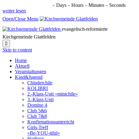
nächste Veranstaltung in:
–
Days
–
Hours
–
Minutes
–
Seconds
weiter lesen
Open/Close Menu
evangelisch-reformierte
Kirchgemeinde Glattfelden

Skip to content
Home
Aktuell
Veranstaltungen
Kind&Jugend
Chinderchile
KOLIBRI
2.-Klass-Unti «minichile»
3.-Klass-Unti
Domino 4
Club 5&6
Club 7&8
Konfirmationsunterricht
Girls-Treff
«Be-YOU-tiful»
HotSpot